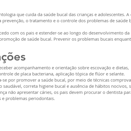
tologia que cuida da saúde bucal das crianças e adolescentes. A 
a prevenção, o tratamento e o controle dos problemas de saúde 
cedo com os pais e estender-se ao longo do desenvolvimento da 
promoção de saúde bucal. Prevenir os problemas bucais enquanto
ações
receber acompanhamento e orientação sobre escovação e dietas,
role de placa bacteriana, aplicação tópica de flúor e selante.
a-se por promover a saúde bucal, por meio de técnicas compro
 saudável, correta higiene bucal e ausência de hábitos nocivos, s
ça não apresentar cáries, os pais devem procurar o dentista par
s e problemas periodontais.